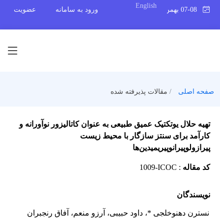
English
07-08 بهمن 1404
ورود به سامانه
عضویت
صفحه اصلی
مقالات پذیرفته شده
تهیه حلال یوتکتیک عمیق طبیعی به عنوان کاتالیزور نوآورانه و
کارآمد برای سنتز سازگار با محیط زیست
پیرازولوپیرانوپیریمیدین‌ها
کد مقاله
:
1009-ICOC
نویسندگان
نسترن دهنوخلجی *
، داود حبیبی
، آرزو منعم
، آفاق رنجبران