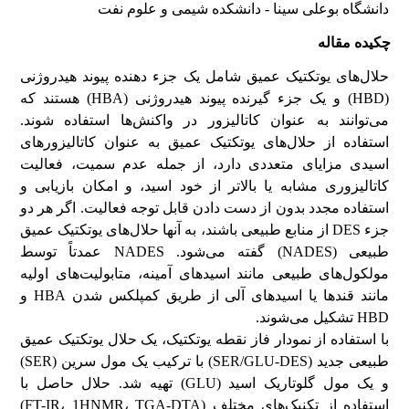
دانشگاه بوعلی سینا - دانشکده شیمی و علوم نفت
چکیده مقاله
حلال‌های یوتکتیک عمیق شامل یک جزء دهنده پیوند هیدروژنی
(HBD) و یک جزء گیرنده پیوند هیدروژنی (HBA) هستند که
می‌توانند به عنوان کاتالیزور در واکنش‌ها استفاده شوند.
استفاده از حلال‌های یوتکتیک عمیق به عنوان کاتالیزورهای
اسیدی مزایای متعددی دارد، از جمله عدم سمیت، فعالیت
کاتالیزوری مشابه یا بالاتر از خود اسید، و امکان بازیابی و
استفاده مجدد بدون از دست دادن قابل توجه فعالیت. اگر هر دو
جزء DES از منابع طبیعی باشند، به آنها حلال‌های یوتکتیک عمیق
طبیعی (NADES) گفته می‌شود. NADES عمدتاً توسط
مولکول‌های طبیعی مانند اسیدهای آمینه، متابولیت‌های اولیه
مانند قندها یا اسیدهای آلی از طریق کمپلکس شدن HBA و
HBD تشکیل می‌شوند.
با استفاده از نمودار فاز نقطه یوتکتیک، یک حلال یوتکتیک عمیق
طبیعی جدید (SER/GLU-DES) با ترکیب یک مول سرین (SER)
و یک مول گلوتاریک اسید (GLU) تهیه شد. حلال حاصل با
استفاده از تکنیک‌های مختلف (FT-IR، 1HNMR، TGA-DTA)