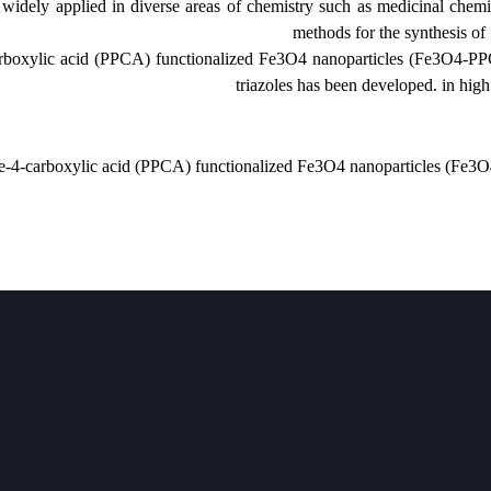
 and have been widely applied in diverse areas of chemistry such as me
methods for the
iperidine-4-carboxylic acid (PPCA) functionalized Fe3O4 nanoparticle
triazoles has been devel
Piperidine-4-carboxylic acid (PPCA) functionalized Fe3O4 nanopar