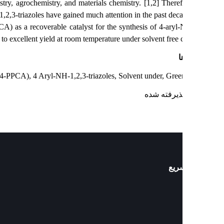
dicinal chemistry, agrochemistry, and materials chemistry. [1,2] Theref
 synthesis of 1,2,3-triazoles have gained much attention in the past deca
s (Fe3O4-PPCA) as a recoverable catalyst for the synthesis of 4-aryl
oped. in high to excellent yield at room temperature under solvent free 
ا
ticles (Fe3O4-PPCA), 4 Aryl-NH-1,2,3-triazoles, Solvent under, Gree
پذیرفته شده
ریع