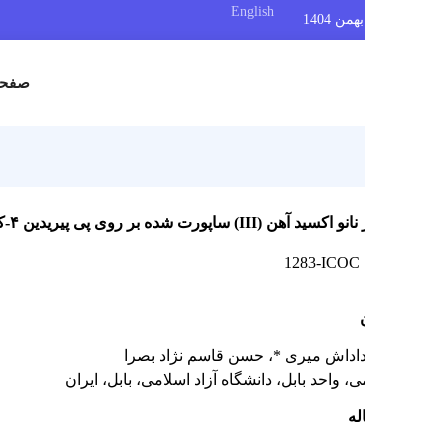
English
صفحه اصلی
ا
-کربوکسیلیک اسید به عنوان نانو کاتالیست موثرْ سبز و قابل بازیافت برای سنتز مشتقات ۴-آریل ۱،۲،۳-تری آزول ها
1283-ICOC
داداش میری *
، حسن قاسم نژاد بصرا
 واحد بابل، دانشگاه آزاد اسلامی، بابل، ایران
له